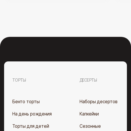
ООО «Полезные десерты». УНП 193 675 152. свидетельство
выдано Мингорисполкомом 28.02.2023 г. Рег. номер в Торговом
реестре РБ 562 670 от 08.08.2023 Юр. адрес: г. Минск,
ул. Матусевича, 59А, пом.4.
Telegram
Instagram
Договор оферты
Политика конфиденциальности
Разработка сайта