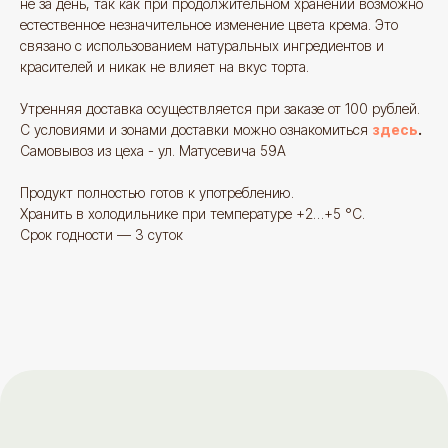
не за день, так как при продолжительном хранении возможно
естественное незначительное изменение цвета крема. Это
связано с использованием натуральных ингредиентов и
красителей и никак не влияет на вкус торта.
Утренняя доставка осуществляется при заказе от 100 рублей.
С условиями и зонами доставки можно ознакомиться
здесь
.
Самовывоз из цеха - ул. Матусевича 59А
Продукт полностью готов к употреблению.
Отзывы
больше
отзывов
Хранить в холодильнике при температуре +2…+5 °C.
Срок годности — 3 суток
Яндекс отзывы
Знаток города 7 уровня
goodies.minsk
17,
Вот такое чудо мне заказа
@Илона
Это мой второй отзыв. И
Ах, как это было добротно
теперь любимое место. Девочки
вкусно. И ещё пряники. С
доброжелательные. Десерты вкусные.
вам огромное, пушистое 
Хороший кофе. Сюда холят мои
лучистое за такой ассорт
любимые люди - и аллергикам легче.
качество