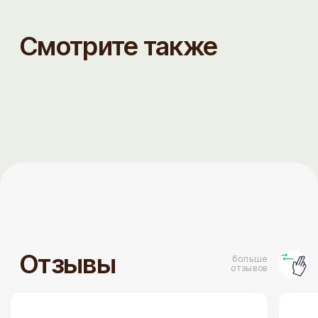
Сюда водили россиян- всем очень
понравилось. Спасибо за внимание к
гостям и атмосферу. Спасибо за вкус,
который можно даже тем, кому нельзя.
Интерьер благороден. Все учтено.
ТОРТЫ
ДЕСЕРТЫ
Бенто торты
Наборы десертов
На день рождения
Капкейки
Торты для детей
Сезонные