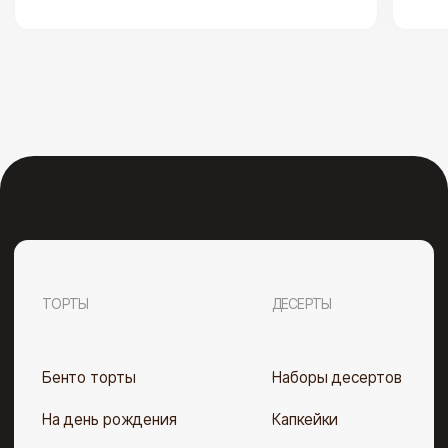
ООО «Полезные десерты». УНП 193 675 152. свидетельство
выдано Мингорисполкомом 28.02.2023 г. Рег. номер в Торговом
реестре РБ 562 670 от 08.08.2023 Юр. адрес: г. Минск,
ул. Матусевича, 59А, пом.4.
Telegram
Instagram
Договор оферты
Политика конфиденциальности
Разработка сайта