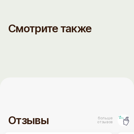
лучистое за такой ассорт
любимые люди - и аллергикам легче.
качество
Сюда водили россиян- всем очень
понравилось. Спасибо за внимание к
гостям и атмосферу. Спасибо за вкус,
который можно даже тем, кому нельзя.
Интерьер благороден. Все учтено.
ТОРТЫ
ДЕСЕРТЫ
Бенто торты
Наборы десертов
На день рождения
Капкейки