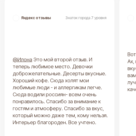
Торты для детей
Сезонные
Свадебные торты
Торты на юбилей
Все торты
Все десерты
ИНФОРМАЦИЯ
КАФЕ
Доставка и оплата
Кафе Goodies
Вопросы и ответы
Каталог кафе
Конструктор тортов
Контакты
О нас
База знаний