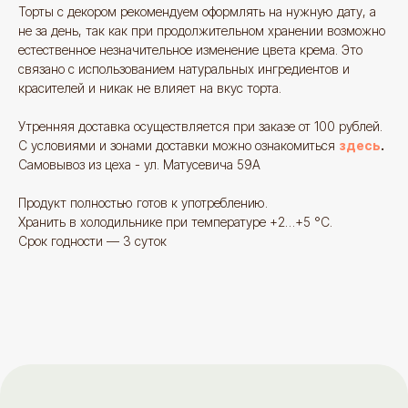
Смотрите также
Торты с декором рекомендуем оформлять на нужную дату, а
не за день, так как при продолжительном хранении возможно
естественное незначительное изменение цвета крема. Это
связано с использованием натуральных ингредиентов и
красителей и никак не влияет на вкус торта.
Утренняя доставка осуществляется при заказе от 100 рублей.
С условиями и зонами доставки можно ознакомиться
здесь
.
Самовывоз из цеха - ул. Матусевича 59А
Отзывы
больше
Продукт полностью готов к употреблению.
отзывов
Хранить в холодильнике при температуре +2…+5 °C.
Срок годности — 3 суток
Яндекс отзывы
Знаток города 7 уровня
goodies.minsk
17,
Вот такое чудо мне заказа
@Илона
Это мой второй отзыв. И
Ах, как это было добротно
теперь любимое место. Девочки
вкусно. И ещё пряники. С
доброжелательные. Десерты вкусные.
вам огромное, пушистое 
Хороший кофе. Сюда холят мои