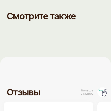
Сюда водили россиян- всем очень
понравилось. Спасибо за внимание к
гостям и атмосферу. Спасибо за вкус,
который можно даже тем, кому нельзя.
Интерьер благороден. Все учтено.
ТОРТЫ
ДЕСЕРТЫ
Бенто торты
Наборы десертов
На день рождения
Капкейки
Торты для детей
Сезонные