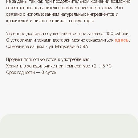
не за день, так как при продолжительном хранении возможно
естественное незначительное изменение цвета крема. Это
связано с использованием натуральных ингредиентов и
красителей и никак не влияет на вкус торта.
Утренняя доставка осуществляется при заказе от 100 рублей.
С условиями и зонами доставки можно ознакомиться
здесь
.
Самовывоз из цеха - ул. Матусевича 59А
Продукт полностью готов к употреблению.
Отзывы
больше
отзывов
Хранить в холодильнике при температуре +2…+5 °C.
Срок годности — 3 суток
Яндекс отзывы
Знаток города 7 уровня
goodies.minsk
17,
Вот такое чудо мне заказа
@Илона
Это мой второй отзыв. И
Ах, как это было добротно
теперь любимое место. Девочки
вкусно. И ещё пряники. С
доброжелательные. Десерты вкусные.
вам огромное, пушистое 
Хороший кофе. Сюда холят мои
лучистое за такой ассорт
любимые люди - и аллергикам легче.
качество