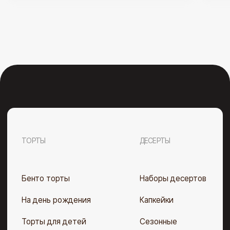
ООО «Полезные десерты». УНП 193 675 152. свидетельство
выдано Мингорисполкомом 28.02.2023 г. Рег. номер в Торговом
реестре РБ 562 670 от 08.08.2023 Юр. адрес: г. Минск,
ул. Матусевича, 59А, пом.4.
Telegram
Instagram
Договор оферты
Политика конфиденциальности
Разработка сайта