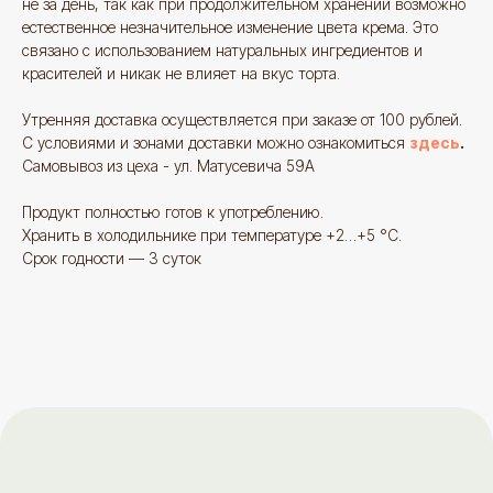
не за день, так как при продолжительном хранении возможно
естественное незначительное изменение цвета крема. Это
связано с использованием натуральных ингредиентов и
красителей и никак не влияет на вкус торта.
Утренняя доставка осуществляется при заказе от 100 рублей.
С условиями и зонами доставки можно ознакомиться
здесь
.
Самовывоз из цеха - ул. Матусевича 59А
Продукт полностью готов к употреблению.
Отзывы
больше
отзывов
Хранить в холодильнике при температуре +2…+5 °C.
Срок годности — 3 суток
Яндекс отзывы
Знаток города 7 уровня
goodies.minsk
17,
Вот такое чудо мне заказа
@Илона
Это мой второй отзыв. И
Ах, как это было добротно
теперь любимое место. Девочки
вкусно. И ещё пряники. С
доброжелательные. Десерты вкусные.
вам огромное, пушистое 
Хороший кофе. Сюда холят мои
лучистое за такой ассорт
любимые люди - и аллергикам легче.
качество