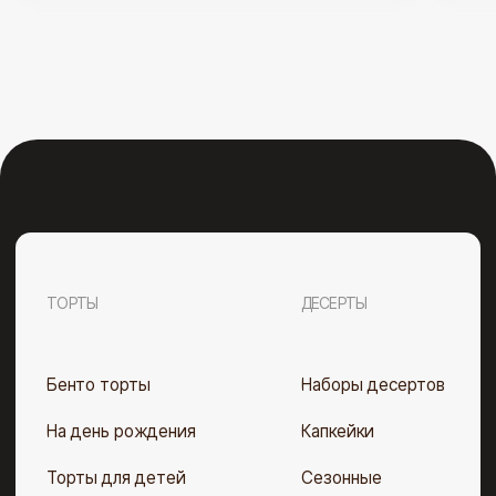
ООО «Полезные десерты». УНП 193 675 152. свидетельство
выдано Мингорисполкомом 28.02.2023 г. Рег. номер в Торговом
реестре РБ 562 670 от 08.08.2023 Юр. адрес: г. Минск,
ул. Матусевича, 59А, пом.4.
Telegram
Instagram
Договор оферты
Политика конфиденциальности
Разработка сайта