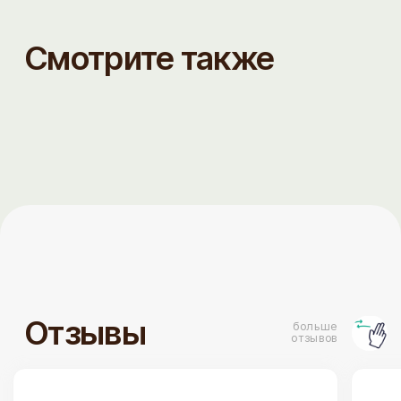
Сюда водили россиян- всем очень
понравилось. Спасибо за внимание к
гостям и атмосферу. Спасибо за вкус,
который можно даже тем, кому нельзя.
Интерьер благороден. Все учтено.
ТОРТЫ
ДЕСЕРТЫ
Бенто торты
Наборы десертов
На день рождения
Капкейки
Торты для детей
Сезонные